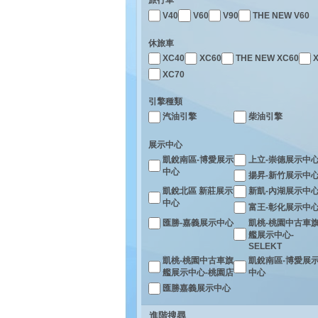
旅行車
V40
V60
V90
THE NEW V60
休旅車
XC40
XC60
THE NEW XC60
XC70
引擎種類
汽油引擎
柴油引擎
展示中心
凱銳南區-博愛展示
上立-崇德展示中
中心
揚昇-新竹展示中
凱銳北區 新莊展示
新凱-內湖展示中
中心
富王-彰化展示中
凱桃-桃園中古車
匯勝-嘉義展示中心
艦展示中心-
SELEKT
凱桃-桃園中古車旗
凱銳南區-博愛展
艦展示中心-桃園店
中心
匯勝嘉義展示中心
進階搜尋