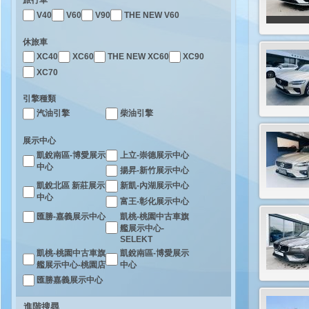
旅行車
V40
V60
V90
THE NEW V60
休旅車
XC40
XC60
THE NEW XC60
XC90
XC70
引擎種類
汽油引擎
柴油引擎
展示中心
凱銳南區-博愛展示
上立-崇德展示中心
中心
揚昇-新竹展示中心
凱銳北區 新莊展示
新凱-內湖展示中心
中心
富王-彰化展示中心
凱桃-桃園中古車旗
匯勝-嘉義展示中心
艦展示中心-
SELEKT
凱桃-桃園中古車旗
凱銳南區-博愛展示
艦展示中心-桃園店
中心
匯勝嘉義展示中心
進階搜尋