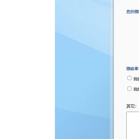
您的聯
聯絡事
我
我
其它: