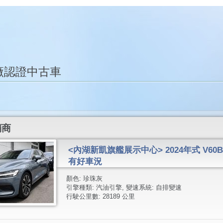
廠認證中古車
銷商
<內湖新凱旗艦展示中心> 2024年式 V60B
有好車況
顏色:
珍珠灰
引擎種類:
汽油引擎
, 變速系統:
自排變速
行駛公里數:
28189 公里