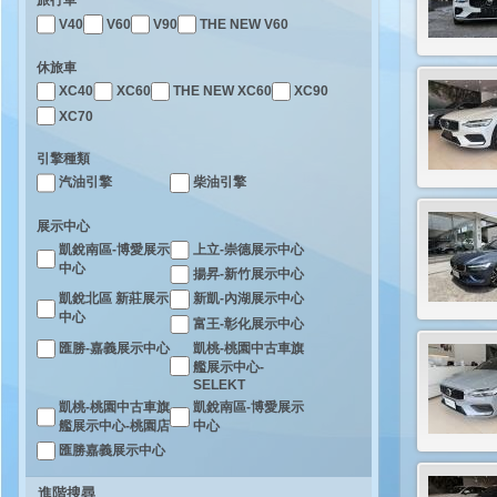
旅行車
V40
V60
V90
THE NEW V60
休旅車
XC40
XC60
THE NEW XC60
XC90
XC70
引擎種類
汽油引擎
柴油引擎
展示中心
凱銳南區-博愛展示
上立-崇德展示中心
中心
揚昇-新竹展示中心
凱銳北區 新莊展示
新凱-內湖展示中心
中心
富王-彰化展示中心
凱桃-桃園中古車旗
匯勝-嘉義展示中心
艦展示中心-
SELEKT
凱桃-桃園中古車旗
凱銳南區-博愛展示
艦展示中心-桃園店
中心
匯勝嘉義展示中心
進階搜尋