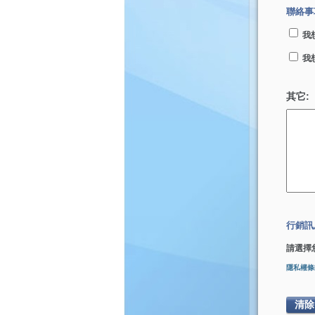
聯絡事
我
我
其它:
行銷訊
請選擇
隱私權條
清除