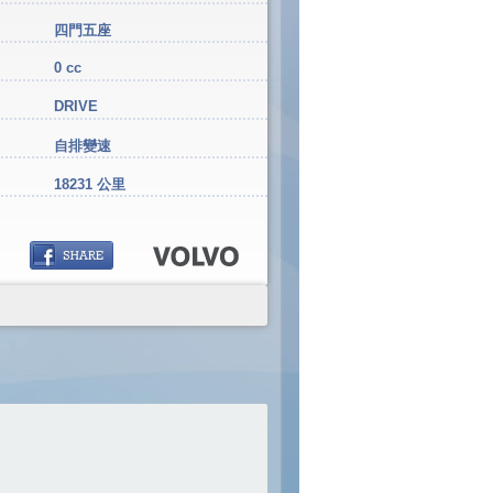
四門五座
0 cc
DRIVE
自排變速
18231 公里