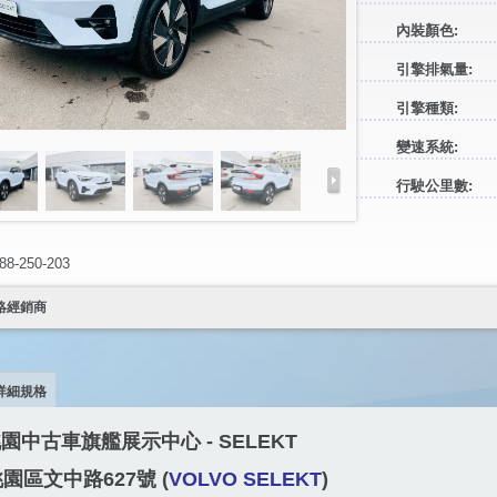
內裝顏色:
引擎排氣量:
引擎種類:
變速系統:
行駛公里數:
）
-250-203
絡經銷商
詳細規格
 桃園中古車旗艦展示中心 -
SELEKT
園區文中路627號 (
VOLVO SELEKT
)