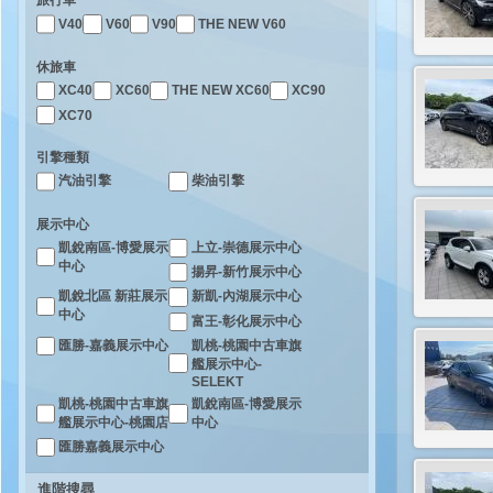
旅行車
V40
V60
V90
THE NEW V60
休旅車
XC40
XC60
THE NEW XC60
XC90
XC70
引擎種類
汽油引擎
柴油引擎
展示中心
凱銳南區-博愛展示
上立-崇德展示中心
中心
揚昇-新竹展示中心
凱銳北區 新莊展示
新凱-內湖展示中心
中心
富王-彰化展示中心
凱桃-桃園中古車旗
匯勝-嘉義展示中心
艦展示中心-
SELEKT
凱桃-桃園中古車旗
凱銳南區-博愛展示
艦展示中心-桃園店
中心
匯勝嘉義展示中心
進階搜尋