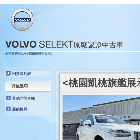
原廠認證中古車
為何選擇VOLVO原廠認證中古車?
回搜尋列表
<桃園凱桃旗艦展示中心
其他選項
其他同型車輛
新的搜尋