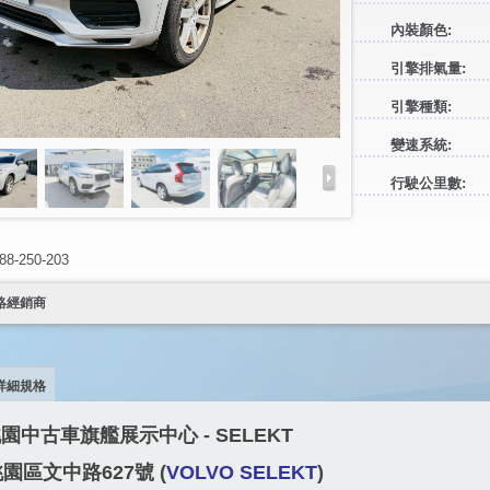
內裝顏色:
引擎排氣量:
引擎種類:
變速系統:
行駛公里數:
）
-250-203
絡經銷商
詳細規格
 桃園中古車旗艦展示中心 -
SELEKT
園區文中路627號 (
VOLVO SELEKT
)