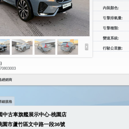
內裝顏色:
引擎排氣量:
引擎種類:
變速系統:
行駛公里數:
)
0803003
絡經銷商
詳細規格
園中古車旗艦展示中心-桃園店
桃園市蘆竹區文中路一段36號