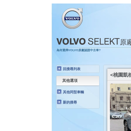
原
為何選擇VOLVO原廠認證中古車?
回搜尋列表
<桃園凱桃旗
其他選項
其他同型車輛
新的搜尋