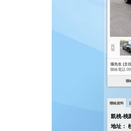
張先生 (主任
聯絡電話:097
聯
聯絡資料
凱桃-桃
地址：