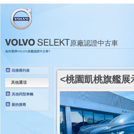
原廠認證中古車
為何選擇VOLVO原廠認證中古車?
回搜尋列表
<桃園凱桃旗艦展示中心>
其他選項
其他同型車輛
新的搜尋