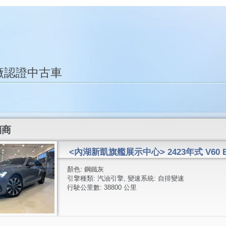
廠認證中古車
銷商
<內湖新凱旗艦展示中心> 2423年式 V60 B3
顏色:
鋼鐵灰
引擎種類:
汽油引擎
, 變速系統:
自排變速
行駛公里數:
38800 公里