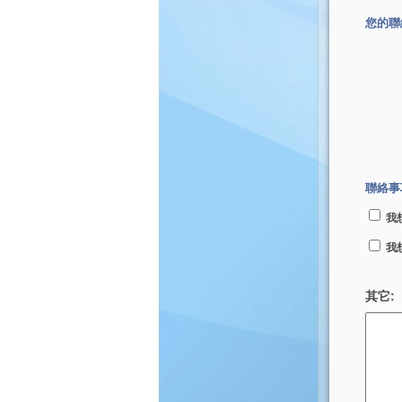
您的聯
聯絡事
我
我
其它: