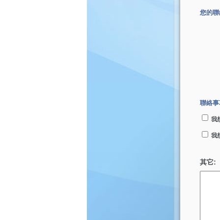
您的聯
聯絡事
我
我
其它: