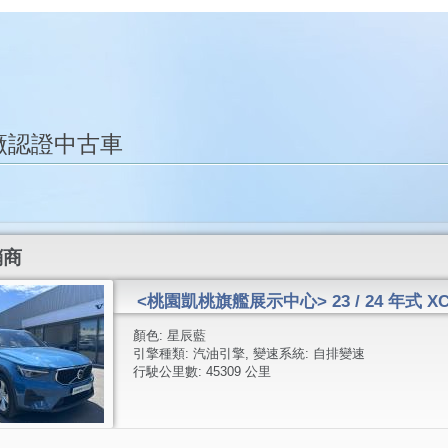
廠認證中古車
銷商
<桃園凱桃旗艦展示中心> 23 / 24 年式 XC40
顏色:
星辰藍
引擎種類:
汽油引擎
, 變速系統:
自排變速
行駛公里數:
45309 公里