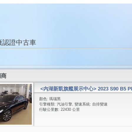
廠認證中古車
銷商
<內湖新凱旗艦展示中心> 2023 S90 B5 
顏色:
瑪瑙黑
引擎種類:
汽油引擎
, 變速系統:
自排變速
行駛公里數:
22430 公里