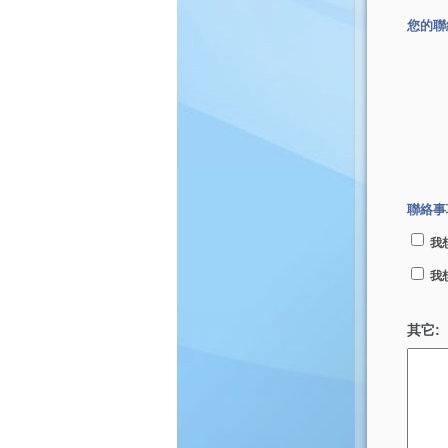
您的聯
聯絡事
我
我
其它: