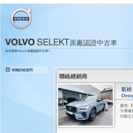
原廠認證中古車
為何選擇VOLVO原廠認證中古車?
車輛詳細資料
聯絡經銷商
凱桃 
Desi
顏色:
引擎種
行駛公